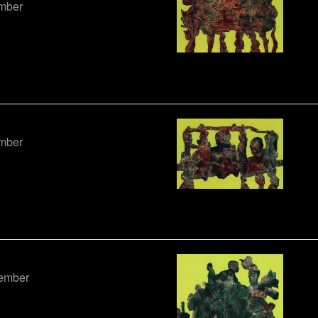
ember
ember
tember