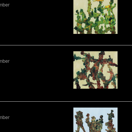
ember
ember
ember