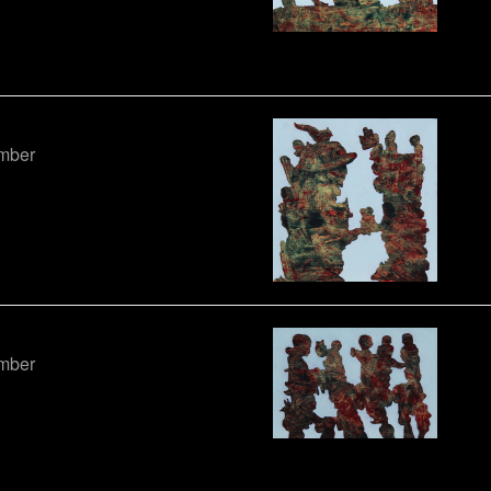
ember
ember