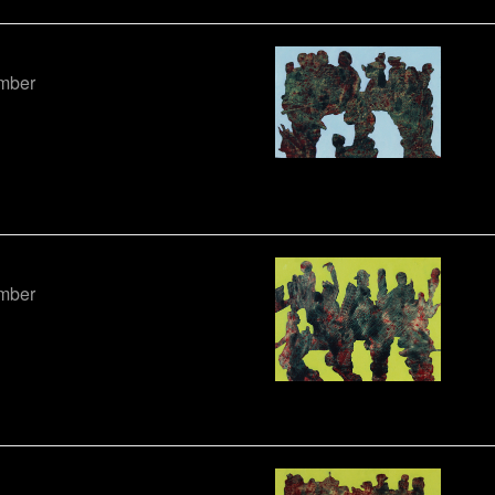
ember
ember