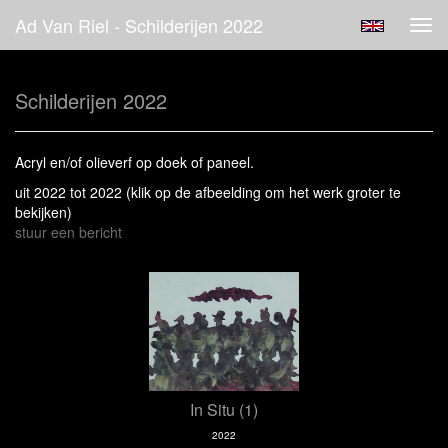
Ad Van Riel - Schilderijen 2022
Tog
navi
Schilderijen 2022
Acryl en/of olieverf op doek of paneel.
uit 2022 tot 2022
(klik op de afbeelding om het werk groter te
bekijken)
stuur een bericht
In Situ (1)
2022