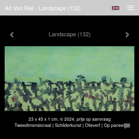
Ad Van Riel - Landscape (132)
Tog
navi
Landscape (132)
23 x 45 x 1 cm, © 2024, prijs op aanvraag
Tweedimensionaal | Schilderkunst | Olieverf | Op paneel