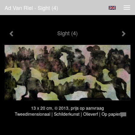
Ad Van Riel - Sight (4)
Tog
navi
Sight (4)
13 x 20 cm, © 2013, prijs op aanvraag
Tweedimensionaal | Schilderkunst | Olieverf | Op papier