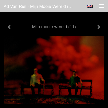
Ad Van Riel - Mijn Mooie Wereld (11)
Tog
navi
Mijn mooie wereld (11)